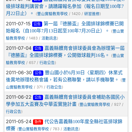
級排球裁判講習會，請踴躍報名參加（報名日期至100年7
月22日止）。
(
/ 1420 /
)
豐山實驗教育學校
研習進修
2011-07-15
第一屆『德勝盃』全國排球錦標賽已開
公告
始報名（自100年7月13日起至100年7月20日止）。
(
豐山實
/ 1483 /
)
驗教育學校
活動訊息
2011-07-04
嘉義縣體育會排球委員會為辦理第一屆
公告
『德勝盃』全國排球錦標賽，公開徵球裁判16名。
(
豐山實
/ 657 /
)
驗教育學校
行政公告
2011-06-30
豐山國小於6月30日〈星期四〉休業式
公告
後異地辦理校務會議，若有公務聯繫，請以手機聯繫。
(
豐
/ 371 /
)
山實驗教育學校
行政公告
2011-06-22
嘉義縣體育會排球委員會補助各國民小
公告
學參加五大盃賽及中華盃實施計畫
(
/ 927 /
豐山實驗教育學校
)
行政公告
2011-05-24
代公告嘉義縣100年度全縣社區排球錦
急件
標賽
(
/ 783 /
)
豐山實驗教育學校
活動訊息