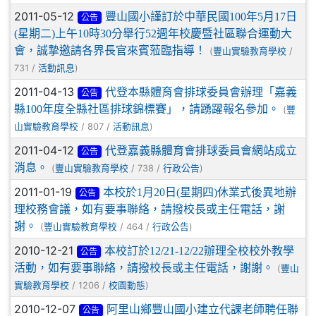
2011-05-12
豐山國小謹訂於中華民國100年5月17日
公告
(星期二)上午10時30分舉行52週年校慶暨社區聯合運動大
會，誠摯邀請各界長官來賓蒞臨指導！
(
/
豐山實驗教育學校
731 /
)
活動訊息
2011-04-13
代登本縣體育會排球委員會辦理「嘉義
公告
縣100年度全縣社區排球錦標賽」，請踴躍報名參加。
(
豐
/ 807 /
)
山實驗教育學校
活動訊息
2011-04-12
代登嘉義縣體育會排球委員會網站成立
公告
消息。
(
/ 738 /
)
豐山實驗教育學校
行政公告
2011-01-19
本校於1月20日(星期四)休業式後異地辦
公告
理校務會議，如有要事聯絡，請撥校長或主任電話，謝
謝。
(
/ 464 /
)
豐山實驗教育學校
行政公告
2010-12-21
本校訂於12/21-12/22辦理全校校外教學
公告
活動，如有要事聯絡，請撥校長或主任電話，謝謝。
(
豐山
/ 1206 /
)
實驗教育學校
校園動態
2010-12-07
阿里山鄉豐山國小建立代課老師聘任聯
公告