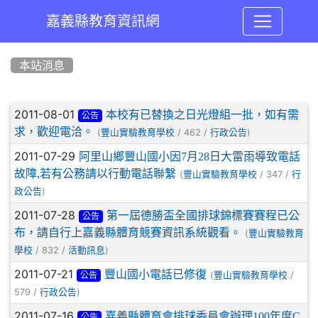
嘉義縣教育資訊網
:::
本站消息
文章列表
2011-08-01
本校有已替換之日光燈組一批，如有需
公告
求，歡迎電洽。
(
/ 462 /
)
豐山實驗教育學校
行政公告
2011-07-29
阿里山鄉豐山國小因7月28日大雷雨導致電話
故障,若有公務請以行動電話聯繫
(
/ 347 /
豐山實驗教育學校
行
)
政公告
2011-07-28
第一屆德勝盃全國排球錦標賽賽程已公
公告
布，請自行上嘉義縣體育競賽資訊系統觀看。
(
豐山實驗教育
/ 832 /
)
學校
活動訊息
2011-07-21
豐山國小電話已修復
(
/
豐山實驗教育學校
公告
579 /
)
行政公告
2011-07-16
嘉義縣體育會排球委員會辦理100年度C
公告