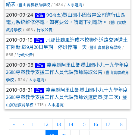
絡表
(
/ 1434 /
)
豐山實驗教育學校
人事選聘
2010-09-24
9/24(五)豐山國小因台電公司進行山區
公告
電力系統維修停電，如有要公，請電下列電話。
(
豐山實驗
/ 498 /
)
教育學校
行政公告
2010-09-19
凡那比颱風造成本校聯外道路交通遭土
公告
石阻斷,於9月20日星期一停班停課一天
(
/
豐山實驗教育學校
566 /
)
行政公告
2010-09-08
嘉義縣阿里山鄉豐山國小九十九學年度
公告
2688專案教學支援工作人員代課教師錄取公告
(
豐山實驗教育
/ 924 /
)
學校
人事選聘
2010-08-31
嘉義縣阿里山鄉豐山國小九十九學年度
公告
2688專案教學支援工作人員代課教師甄選簡章(第三次)
(
豐
/ 715 /
)
山實驗教育學校
人事選聘
«
‹
11
12
13
14
15
16
17
18