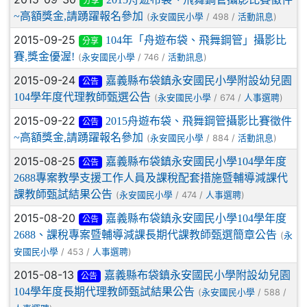
分享
~高額獎金,請踴躍報名參加
(
/ 498 /
)
永安國民小學
活動訊息
2015-09-25
104年「舟遊布袋、飛舞鋼管」攝影比
分享
賽,獎金優渥!
(
/ 746 /
)
永安國民小學
活動訊息
2015-09-24
嘉義縣布袋鎮永安國民小學附設幼兒園
公告
104學年度代理教師甄選公告
(
/ 674 /
)
永安國民小學
人事選聘
2015-09-22
2015舟遊布袋、飛舞鋼管攝影比賽徵件
公告
~高額獎金,請踴躍報名參加
(
/ 884 /
)
永安國民小學
活動訊息
2015-08-25
嘉義縣布袋鎮永安國民小學104學年度
公告
2688專案教學支援工作人員及課稅配套措施暨輔導減課代
課教師甄試結果公告
(
/ 474 /
)
永安國民小學
人事選聘
2015-08-20
嘉義縣布袋鎮永安國民小學104學年度
公告
2688、課稅專案暨輔導減課長期代課教師甄選簡章公告
(
永
/ 453 /
)
安國民小學
人事選聘
2015-08-13
嘉義縣布袋鎮永安國民小學附設幼兒園
公告
104學年度長期代理教師甄試結果公告
(
/ 588 /
永安國民小學