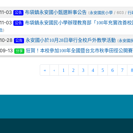
-11-03
布袋鎮永安國小甄選幹事公告
(
/ 603 /
永安國民小學
行
公告
-11-03
布袋鎮永安國民小學辦理教育部「100年充實改善
公告
)
告
-10-28
永安國小於10月28日舉行全校戶外教學活動
(
永安國
公告
-09-13
狂賀！本校參加100年全國暨台北市秋季田徑公開
分享
«
‹
1
2
3
4
5
6
7