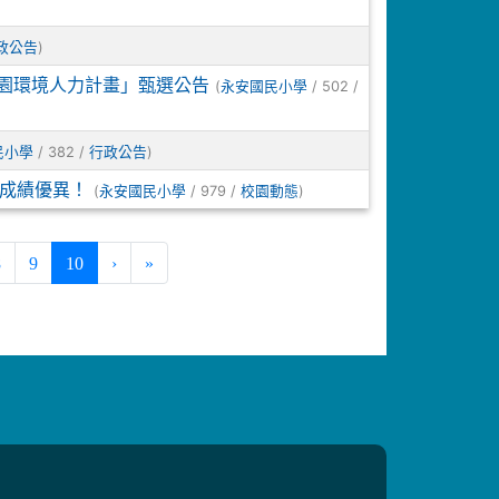
)
政公告
校園環境人力計畫」甄選公告
(
/ 502 /
永安國民小學
/ 382 /
)
民小學
行政公告
賽成績優異！
(
/ 979 /
)
永安國民小學
校園動態
(current)
8
9
10
›
»