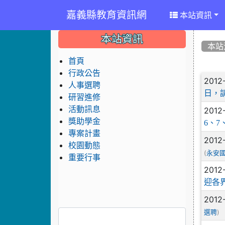
嘉義縣教育資訊網
本站資訊
:::
:::
:::
本站資訊
本站
首頁
行政公告
文
2012
人事選聘
日，
研習進修
活動訊息
2012
獎助學金
6、
專案計畫
2012
校園動態
(
永安
重要行事
2012
迎各
2012
)
選聘