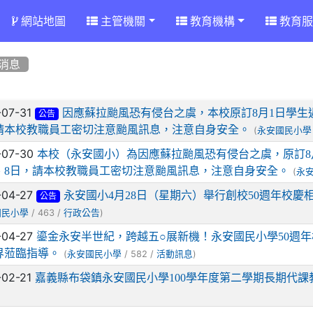
網站地圖
主管機關
教育機構
教育服
消息
章列表
-07-31
因應蘇拉颱風恐有侵台之虞，本校原訂8月1日學生返
公告
請本校教職員工密切注意颱風訊息，注意自身安全。
(
永安國民小學
-07-30
本校（永安國小）為因應蘇拉颱風恐有侵台之虞，原訂8
7、8日，請本校教職員工密切注意颱風訊息，注意自身安全。
(
永
-04-27
永安國小4月28日（星期六）舉行創校50週年校慶相
公告
/ 463 /
)
國民小學
行政公告
-04-27
鎏金永安半世紀，跨越五○展新機！永安國民小學50週年校慶，
界蒞臨指導。
(
/ 582 /
)
永安國民小學
活動訊息
-02-21
嘉義縣布袋鎮永安國民小學100學年度第二學期長期代課