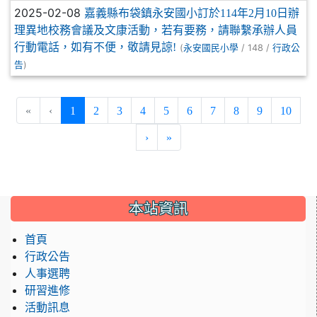
2025-02-08
嘉義縣布袋鎮永安國小訂於114年2月10日辦
理異地校務會議及文康活動，若有要務，請聯繫承辦人員
行動電話，如有不便，敬請見諒!
(
/ 148 /
永安國民小學
行政公
)
告
(current)
«
‹
1
2
3
4
5
6
7
8
9
10
›
»
:::
本站資訊
首頁
行政公告
人事選聘
研習進修
活動訊息