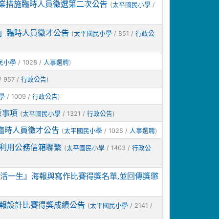
就業措施臨時人員徵選第二次公告
(
/
太平國民小學
施」臨時人員徵才公告
(
/ 851 /
太平國民小學
行政公
/ 1028 /
)
民小學
人事選聘
/ 957 /
)
行政公告
/ 1009 /
)
學
行政公告
意事項
(
/ 1321 /
)
太平國民小學
行政公告
臨時人員徵才公告
(
/ 1025 /
)
太平國民小學
人事選聘
或利用公務信箱聯繫
(
/ 1403 /
太平國民小學
行政公
活一生』海報與寫作比賽得獎名單,並回傳獎懲
海報設計比賽得獎成績公告
(
/ 2141 /
太平國民小學