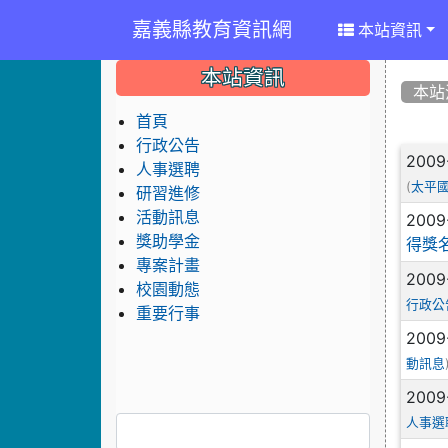
嘉義縣教育資訊網
本站資訊
:::
:::
:::
本站資訊
本站
首頁
行政公告
文
2009
人事選聘
(
太平
研習進修
活動訊息
2009
獎助學金
得獎
專案計畫
2009
校園動態
行政公
重要行事
2009
動訊息
2009
人事選