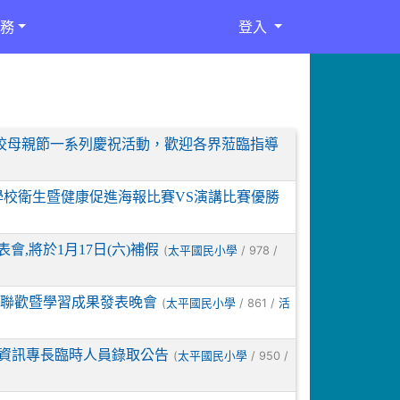
務
登入
分校母親節一系列慶祝活動，歡迎各界蒞臨指導
學校衛生暨健康促進海報比賽VS演講比賽優勝
會,將於1月17日(六)補假
(
/ 978 /
太平國民小學
歲末聯歡暨學習成果發表晚會
(
/ 861 /
太平國民小學
活
施資訊專長臨時人員錄取公告
(
/ 950 /
太平國民小學