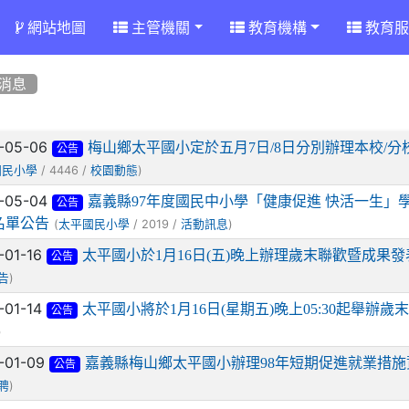
網站地圖
主管機關
教育機構
教育服
消息
章列表
-05-06
梅山鄉太平國小定於五月7日/8日分別辦理本校/
公告
/ 4446 /
)
國民小學
校園動態
-05-04
嘉義縣97年度國民中小學「健康促進 快活一生」
公告
名單公告
(
/ 2019 /
)
太平國民小學
活動訊息
-01-16
太平國小於1月16日(五)晚上辦理歲末聯歡暨成果發表
公告
)
告
-01-14
太平國小將於1月16日(星期五)晚上05:30起舉辦
公告
)
-01-09
嘉義縣梅山鄉太平國小辦理98年短期促進就業措
公告
)
聘