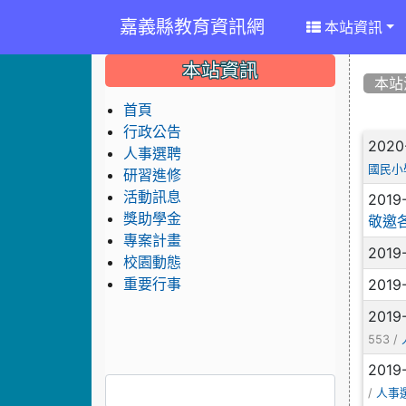
嘉義縣教育資訊網
本站資訊
:::
:::
:::
本站資訊
本站
首頁
行政公告
文
2020
人事選聘
國民小
研習進修
活動訊息
2019
獎助學金
敬邀
專案計畫
2019
校園動態
2019
重要行事
2019
553 /
2019
/
人事