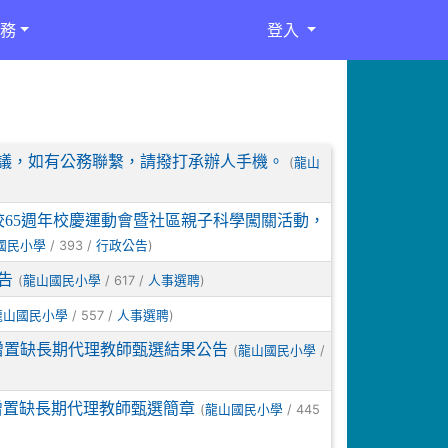
務
登入
務會議，如有公務聯繫，請撥打承辦人手機。
(
龍山
創校65週年校慶運動會暨社區親子科學闖關活動，
/ 393 /
)
國民小學
行政公告
告
(
/ 617 /
)
龍山國民小學
人事選聘
/ 557 /
)
龍山國民小學
人事選聘
增置缺長期代理教師甄選結果公告
(
/
龍山國民小學
增置缺長期代理教師甄選簡章
(
/ 445
龍山國民小學