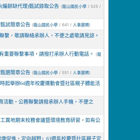
(編餘缺代理)甄試錄取公告
(
/ 525 /
龍山國民小學
師甄試簡章公告
(
/ 641 /
)
龍山國民小學
人事選聘
公務聯繫，敬請聯絡承辦人，不便之處敬請見諒。
，如有重要聯繫事項，請撥打承辦人行動電話。
(
龍
人甄選簡章公告
(
/ 551 /
)
龍山國民小學
人事選聘
午9時起舉辦64週年校慶運動會暨社區親子體能活
外教育活動，公務聯繫請撥承辦人手機，不便之
職員工異地期末校務會議暨環境教育研習，如有公
『健康促進，定向越野』63週年校慶暨社區親子定