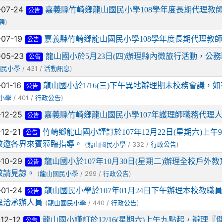
-07-24
嘉義縣竹崎鄉龍山國民小學108學年度長期代理教師
公告
)
聘
-07-19
嘉義縣竹崎鄉龍山國民小學108學年度長期代理教
公告
-05-23
龍山國小於5月23日(四)辦理縣內微旅行活動，
公告
/ 431 /
)
國民小學
活動訊息
-01-16
龍山國小於1/16(三)下午異地辦理期末校務會議
公告
/ 401 /
)
小學
行政公告
-12-25
嘉義縣竹崎鄉龍山國民小學107年護理師職務代理
公告
-12-21
竹崎鄉龍山國小謹訂於107年12月22日(星期六)上
公告
敬邀各界來賓蒞臨指導。
(
/ 332 /
)
龍山國民小學
行政公告
-10-29
龍山國小於107年10月30日(星期二)辦理全校戶
公告
敬請見諒。
(
/ 299 /
)
龍山國民小學
行政公告
-01-24
龍山國民小學於107年01月24日下午辦理本校教
公告
逕洽承辦人員
(
/ 440 /
)
龍山國民小學
行政公告
-12-12
龍山國小謹訂於12/16(星期六)上午九點起，辦理
公告