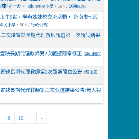
)補假一天。
(
/ 564 /
)
龍山國民小學
活動訊息
二) 上午9點，舉辦姊妹校交流活動， 台南市七股
/ 604 /
)
國民小學
行政公告
第二次增置缺長期代理教師甄選第一次甄試結果
增置缺長期代理教師第2次甄選簡章修正
(
龍山國民
增置缺長期代理教師第2次甄選簡章公告
(
龍山國
增置缺長期代理教師第三次甄選結果公告(無人報
ent)
8
9
10
›
»