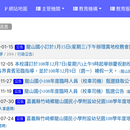
網站地圖
主管機關
教育機構
教育服
消息
章列表
-01-15
龍山國小訂於1月15日(星期三)下午辦理異地校
公告
/ 294 /
)
學
行政公告
-12-05
本校謹訂於108年12月7日(星期六)上午9時起舉辦慶祝
各界貴賓蒞臨指導，並於108年12月9日（週一）補假一天。
(
龍山
-11-27
龍山國小108年度臨時人員（校車司機）甄選錄取公
公告
-11-19
龍山國小108年度臨時人員（校車司機）甄選公告
(
公告
-07-30
嘉義縣竹崎鄉龍山國民小學附設幼兒園108學年度
公告
)
人事選聘
-07-24
嘉義縣竹崎鄉龍山國民小學附設幼兒園108學年度
公告
)
選聘