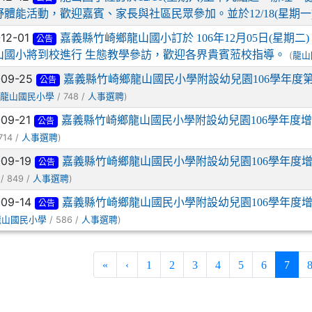
野體能活動，歡迎嘉賓、家長與社區民眾參加。並於12/18(星期一
-12-01
嘉義縣竹崎鄉龍山國小訂於 106年12月05日(星期
公告
山國小將到校進行 生態教學參訪，歡迎各界貴賓蒞校指導。
(
龍山
-09-25
嘉義縣竹崎鄉龍山國民小學附設幼兒園106學年度
公告
(
/ 748 /
)
龍山國民小學
人事選聘
-09-21
嘉義縣竹崎鄉龍山國民小學附設幼兒園106學年度
公告
714 /
)
人事選聘
-09-19
嘉義縣竹崎鄉龍山國民小學附設幼兒園106學年度
公告
/ 849 /
)
人事選聘
-09-14
嘉義縣竹崎鄉龍山國民小學附設幼兒園106學年度
公告
/ 586 /
)
龍山國民小學
人事選聘
(curr
«
‹
1
2
3
4
5
6
7