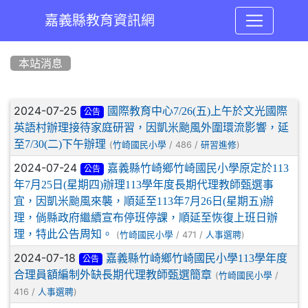
嘉義縣教育資訊網
:::
本站消息
文章列表
2024-07-25
國際教育中心7/26(五)上午於文光國際
公告
英語村辦理接待家庭研習，因凱米颱風外圍環流影響，延
至7/30(二)下午辦理
(
/ 486 /
)
竹崎國民小學
研習進修
2024-07-24
嘉義縣竹崎鄉竹崎國民小學原定於113
公告
年7月25日(星期四)辦理113學年度長期代理教師甄選事
宜，因凱米颱風來襲，順延至113年7月26日(星期五)辦
理，倘縣政府繼續宣布停班停課，順延至恢復上班日辦
理，特此公告周知。
(
/ 471 /
)
竹崎國民小學
人事選聘
2024-07-18
嘉義縣竹崎鄉竹崎國民小學113學年度
公告
合理員額編制外缺長期代理教師甄選簡章
(
/
竹崎國民小學
416 /
)
人事選聘