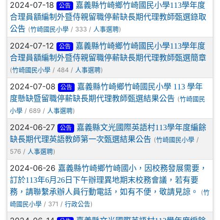
2024-07-18
嘉義縣竹崎鄉竹崎國民小學113學年度
公告
合理員額編制外暨侍親留職停薪缺長期代理教師甄選錄取
公告
(
/ 333 /
)
竹崎國民小學
人事選聘
2024-07-12
嘉義縣竹崎鄉竹崎國民小學113學年度
公告
合理員額編制外暨侍親留職停薪缺長期代理教師甄選簡章
(
/ 484 /
)
竹崎國民小學
人事選聘
2024-07-08
嘉義縣竹崎鄉竹崎國民小學 113 學年
公告
度懸缺暨留職停薪缺長期代理教師甄選結果公告
(
竹崎國民
/ 689 /
)
小學
人事選聘
2024-06-27
嘉義縣文光國際英語村113學年度編餘
公告
缺長期代理英語教師第一次甄選結果公告
(
/
竹崎國民小學
576 /
)
人事選聘
2024-06-26
嘉義縣竹崎鄉竹崎國小，因校務發展需要，
訂於113年6月26日下午辦理異地期末校務會議，若有要
務，請聯繫承辦人員行動電話，如有不便，敬請見諒。
(
竹
/ 371 /
)
崎國民小學
行政公告