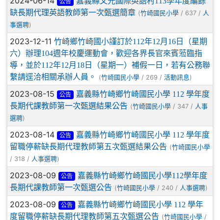
2024-06-14
嘉義縣文光國際英語村113學年度編餘
公告
缺長期代理英語教師第一次甄選簡章
(
/ 637 /
竹崎國民小學
人
)
事選聘
2023-12-11
竹崎鄉竹崎國小謹訂於112年12月16日（星期
六）辦理104週年校慶運動會，歡迎各界長官來賓蒞臨指
導，並於112年12月18日（星期一）補假一日，若有公務聯
繫請逕洽相關承辦人員。
(
/ 269 /
)
竹崎國民小學
活動訊息
2023-08-15
嘉義縣竹崎鄉竹崎國民小學 112 學年度
公告
長期代課教師第一次甄選結果公告
(
/ 347 /
竹崎國民小學
人事
)
選聘
2023-08-14
嘉義縣竹崎鄉竹崎國民小學 112 學年度
公告
留職停薪缺長期代理教師第五次甄選結果公告
(
竹崎國民小學
/ 318 /
)
人事選聘
2023-08-09
嘉義縣竹崎鄉竹崎國民小學112學年度
公告
長期代課教師第一次甄選公告
(
/ 240 /
)
竹崎國民小學
人事選聘
2023-08-09
嘉義縣竹崎鄉竹崎國民小學 112 學年
公告
度留職停薪缺長期代理教師第五次甄選公告
(
/
竹崎國民小學