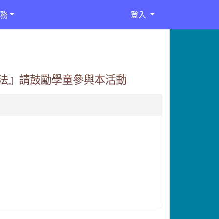
務
登入
法』請鼓勵學童參與本活動