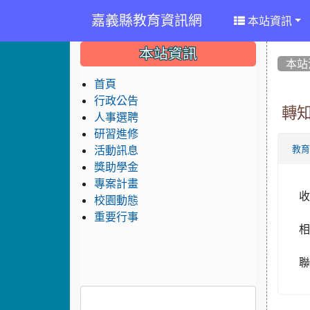
嘉義縣教育資訊網
本站資訊
:::
:::
:::
本站資訊
本站
首頁
行政公告
轉
人事選聘
研習進修
活動訊息
教
獎助學金
專案計畫
收
校園動態
重要行事
聯