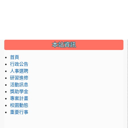
:::
本站資訊
首頁
行政公告
人事選聘
研習進修
活動訊息
獎助學金
專案計畫
校園動態
重要行事