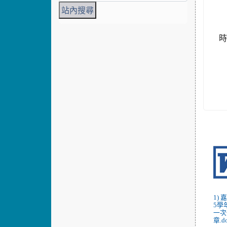
3
時
1)
5學
一次
章.d