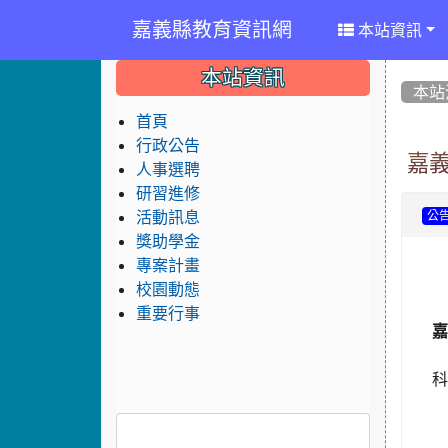
嘉義縣教育資訊網
本站資訊
:::
:::
:::
本站資訊
本站
首頁
行政公告
嘉
人事選聘
研習進修
活動訊息
公
獎助學金
專案計畫
校園動態
重要行事
嘉
科