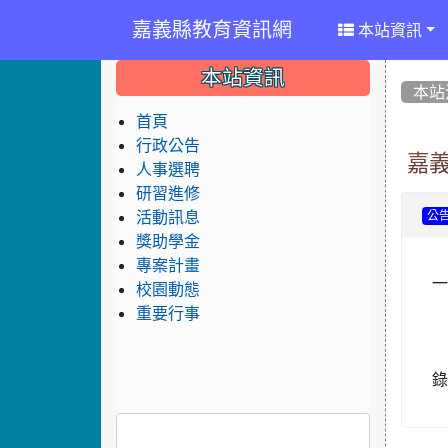
嘉義縣教育資訊網
本站資訊
:::
:::
:::
本站資訊
本站
首頁
行政公告
嘉
人事選聘
研習進修
活動訊息
公
獎助學金
專案計畫
一
校園動態
重要行事
錄