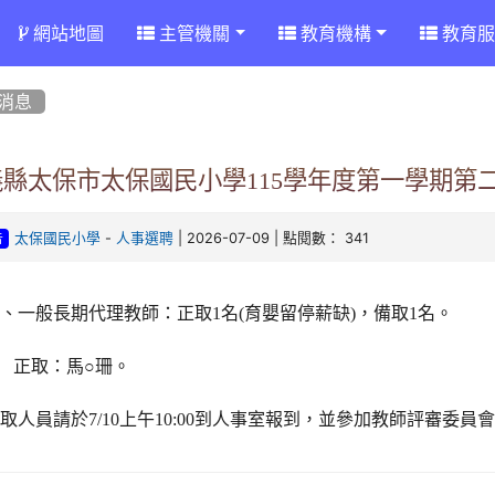
網站地圖
主管機關
教育機構
教育服
消息
義縣太保市太保國民小學115學年度第一學期第
-
| 2026-07-09 | 點閱數： 341
太保國民小學
人事選聘
告
、一般長期代理教師：正取1名(
育嬰留停薪缺
)
，備取1名。
正取：馬○珊。
取人員請於7/10上午10:00到人事室報到
，並參加教師評審委員