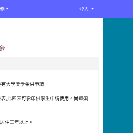
務
登入
金
設有大學獎學金供申請
核表,此四表可影印供學生申請使用。尚還須
域居住三年以上。