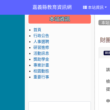
嘉義縣教育資訊網
本站資訊
:::
:::
:::
本站資訊
本站
首頁
行政公告
財
人事選聘
研習進修
活動訊息
轉
獎助學金
專案計畫
校園動態
重要行事
檢
提