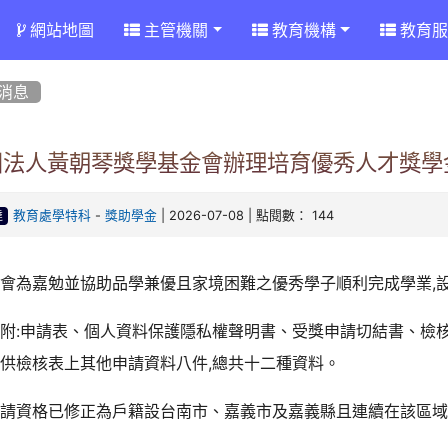
網站地圖
主管機關
教育機構
教育服
消息
團法人黃朝琴獎學基金會辦理培育優秀人才獎學
-
| 2026-07-08 | 點閱數： 144
教育處學特科
獎助學金
達
該會為嘉勉並協助品學兼優且家境困難之優秀學子順利完成學業,
附:申請表、個人資料保護隱私權聲明書、受獎申請切結書、檢
供檢核表上其他申請資料八件,總共十二種資料。
申請資格已修正為戶籍設台南市、嘉義市及嘉義縣且連續在該區