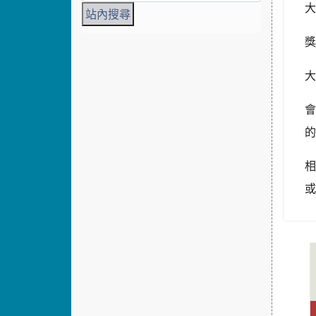
大
獎
大
會
相
或