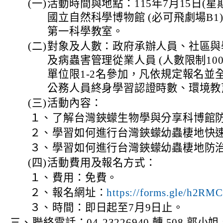
(一)
活動時間與地點：115年7月15日(星期二) 
國立自然科學博物館 (必可飛劇場B1
第一科學教室。
(二)
對象及人數：政府承辦人員、社區與
及病蟲害管理從業人員 (人數限制10
單位限1-2名參加，凡依規定報名並
公務人員終身學習認證時數、環境教
(三)
活動內容：
１、
了解台灣鋏蠓生物學與分享科博館
２、
學習如何進行台灣鋏蠓幼蟲棲地快
３、
學習如何進行台灣鋏蠓幼蟲棲地防
(四)
活動費用及報名方式：
１、
費用：免費。
２、
報名網址：
https://forms.gle/h2R
３、
時間：即日起至7月9日止。
三、
聯絡電話：04-23226940 轉 508 