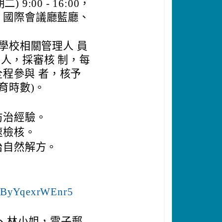
9:00 - 16:00，
) 國際會議廳藍廳、
學校相關管理人 員
0人，採審核 制，每
全程參與 者，核予
育時數)。
防治經驗。
速檢核。
治自然解方。
MCByYqexrWEnr5
郭小姐、林小姐，電子郵