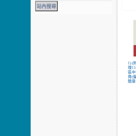
1)
理1
區中
育(
簡章.