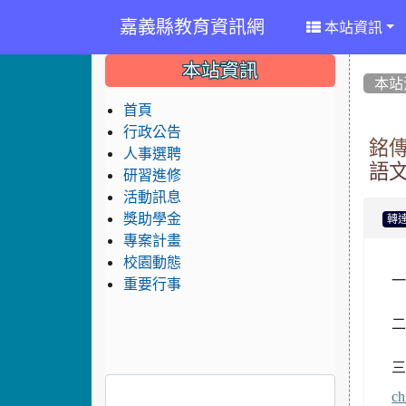
嘉義縣教育資訊網
本站資訊
:::
:::
:::
本站資訊
本站
首頁
行政公告
銘
人事選聘
語
研習進修
活動訊息
獎助學金
轉
專案計畫
校園動態
一
重要行事
三
ch