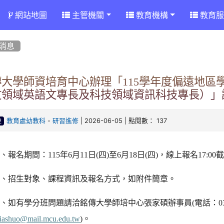
網站地圖
主管機關
教育機構
教育服
消息
傳大學師資培育中心辦理「115學年度偏遠地區
文領域英語文專長及科技領域資訊科技專長）」
-
| 2026-06-05 | 點閱數： 137
教育處幼教科
研習進修
達
、報名期間：115年6月11日(四)至6月18日(四)，線上報名17
二、招生對象、課程資訊及報名方式，如附件簡章。
、如有學分班問題請洽銘傳大學師培中心張家碩辦事員(電話：03-35
iashuo@mail.mcu.edu.tw
)。