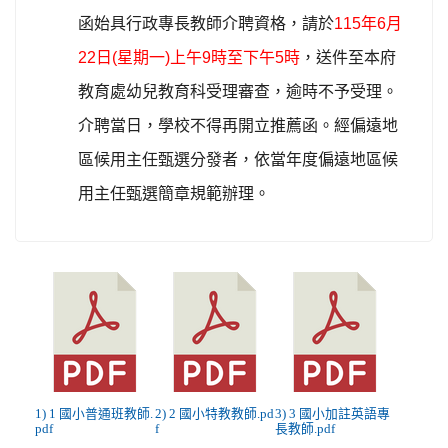
函始具行政專長教師介聘資格，請於
115
年6月
22日(星期一)上午9時至下午5時
，送件至本府
教育處幼兒教育科受理審查，逾時不予受理。
介聘當日，學校不得再開立推薦函。經偏遠地
區候用主任甄選分發者，依當年度偏遠地區候
用主任甄選簡章規範辦理。
1) 1 國小普通班教師.
2) 2 國小特教教師.pd
3) 3 國小加註英語專
pdf
f
長教師.pdf