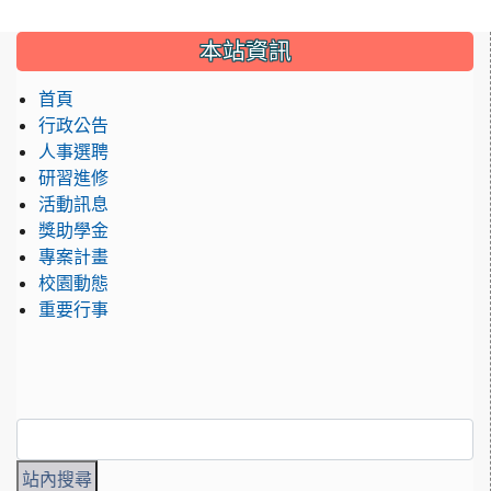
:::
本站資訊
首頁
行政公告
人事選聘
研習進修
活動訊息
獎助學金
專案計畫
校園動態
重要行事