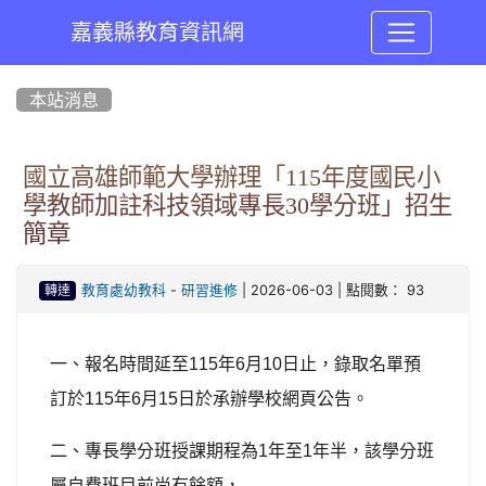
嘉義縣教育資訊網
:::
本站消息
國立高雄師範大學辦理「115年度國民小
學教師加註科技領域專長30學分班」招生
簡章
-
| 2026-06-03 | 點閱數： 93
教育處幼教科
研習進修
轉達
一、報名時間延至
115
年
6
月
10
日止，錄取名單預
訂於
115
年
6
月
15
日於承辦學校網頁公告。
二、專長學分班授課期程為
1
年至
1
年半，該學分班
屬自費班目前尚有餘額，