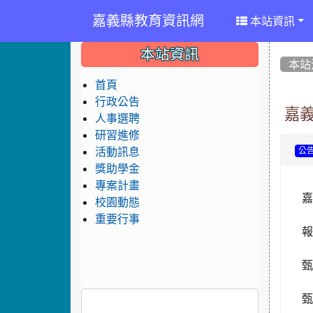
嘉義縣教育資訊網
本站資訊
:::
:::
:::
本站資訊
本站
首頁
行政公告
嘉義
人事選聘
研習進修
活動訊息
公
獎助學金
專案計畫
嘉
校園動態
重要行事
報
甄