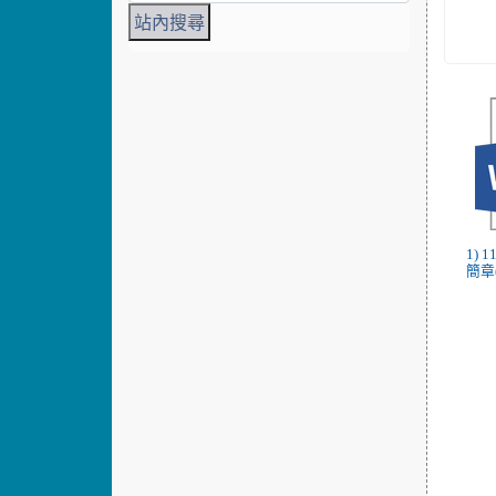
1) 
簡章(