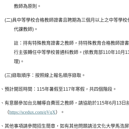
教師為原則。
(
二
)
具中等學校合格教師證書且聘期為三個月以上之中等學校
代課教師
)
。
註：持有特殊教育證書之教師，持特殊教育合格教師證
行主張轉任中等學校普通科教師。
(
依教育部
110
年
10
月
1
理
)
。
(
三
)
錄取順序：按照線上報名順序錄取。
三、預計開班時間：
115
年暑假至
117
年寒假，共四個階段。
四、有意願參加台北輔導自費班之教師，請協助於
115
年
6
月
13
日
（
https://scedux.com/qVqX
）。
五、其他事項請參閱招生簡章，如有其他問題請洽文化大學馬浩