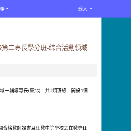
務
登入
修第二專長學分班-綜合活動領域
領域－輔導專長
(
臺北
)
，共
1
類班級，開設
4
個
關合格教師證書且任教中等學校之在職專任