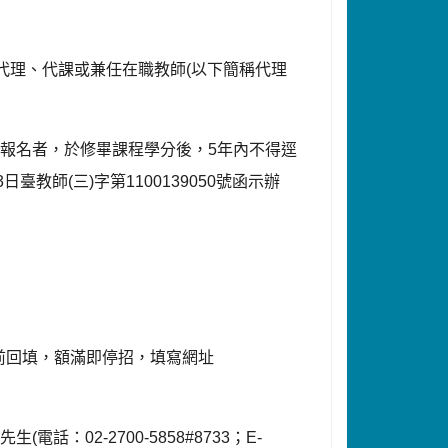
代理、代課或兼任在職教師
(
以下簡稱代理
書報名者，於修畢課程學分後，
5
年內不得逕
3
日臺教師
(
三
)
字第
1100139050
號函示辦
前回填，額滿即停招，填寫網址
屏先生
(
電話：
02-2700-5858#8733
；
E-