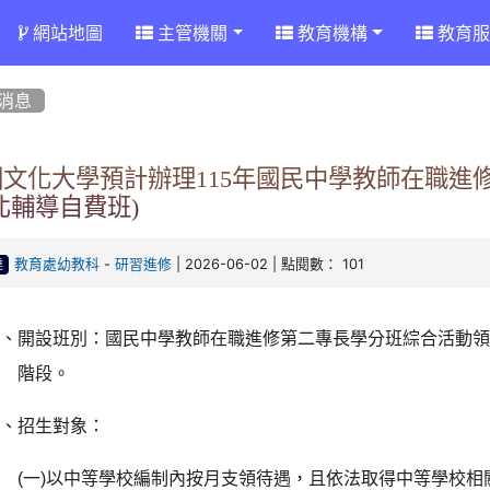
網站地圖
主管機關
教育機構
教育服
消息
國文化大學預計辦理115年國民中學教師在職進
北輔導自費班)
-
| 2026-06-02 | 點閱數： 101
教育處幼教科
研習進修
達
一、開設班別：國民中學教師在職進修第二專長學分班綜合活動
階段。
二、招生對象：
(
一
)
以中等學校編制內按月支領待遇，且依法取得中等學校相