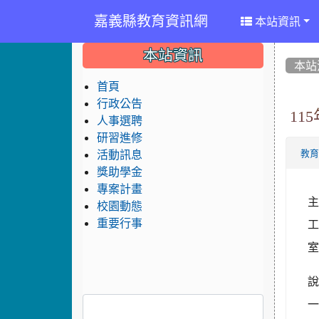
嘉義縣教育資訊網
本站資訊
:::
:::
:::
本站資訊
本站
首頁
行政公告
11
人事選聘
研習進修
活動訊息
教
獎助學金
專案計畫
主
校園動態
重要行事
工
室
一