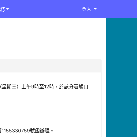
務
登入
（星期三）上午9時至12時，於該分署觸口
155330759號函辦理。