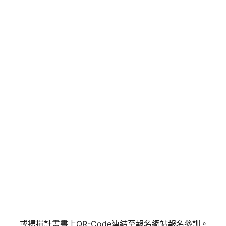
或掃描計畫書上QR-Code連結至報名網站報名參訓。