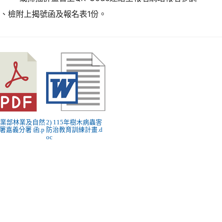
、檢附上揭號函及報名表1份。
 農業部林業及自然
2) 115年樹木病蟲害
署嘉義分署 函.p
防治教育訓練計畫.d
oc