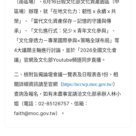
（南區場）、6月16日假文化部文化資產園區（中
區場）辦理，就「在地文化力：韌性ｘ永續ｘ共
榮」、「當代文化資產保存－記憶的守護與傳
承」、「文化進行式：兒少ｘ青年文化參與」、
「文化穿透力－專業國際參與×策略全球布局」等
4大議題主軸進行討論，並於「2026全國文化會
議」官網及文化部Youtube頻道同步直播。
二、檢附旨揭論壇會議一覽表及日程表各1份，相
關詳細資訊請至官網（
）
https://nccwp.moc.gov.tw/
查詢及報名，如有未盡事宜請洽文化部承辦人林小
姐（電話：02-85126757、信箱：
faith@moc.gov.tw）。