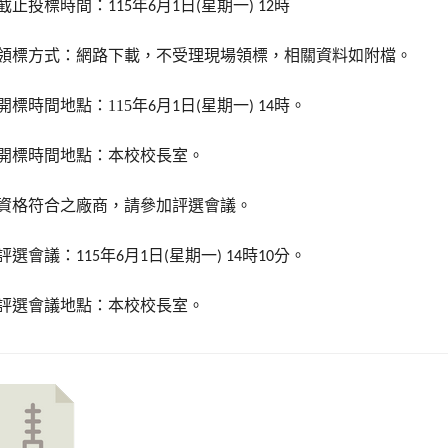
截止投標時間：
年
月
日
星期一
時
115
6
1
(
) 12
領標方式：網路下載，不受理現場領標，相關資料如附檔。
開標時間地點：
115
年
月
日
星期一
時。
6
1
(
) 14
開標時間地點：本校校長室。
資格符合之廠商，請參加評選會議。
評選會議：
年
月
日
星期一
時
分。
115
6
1
(
) 14
10
評選會議地點：本校校長室。