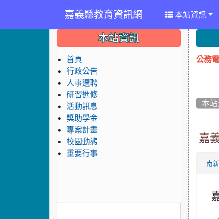
嘉義縣教育資訊網
本站資訊
:::
:::
:::
本站資訊
公務電
首頁
行政公告
人事選聘
研習進修
本站
活動訊息
獎助學金
專案計畫
嘉
校園動態
重要行事
南