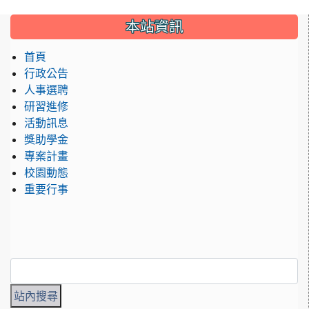
:::
本站資訊
首頁
行政公告
人事選聘
研習進修
活動訊息
獎助學金
專案計畫
校園動態
重要行事