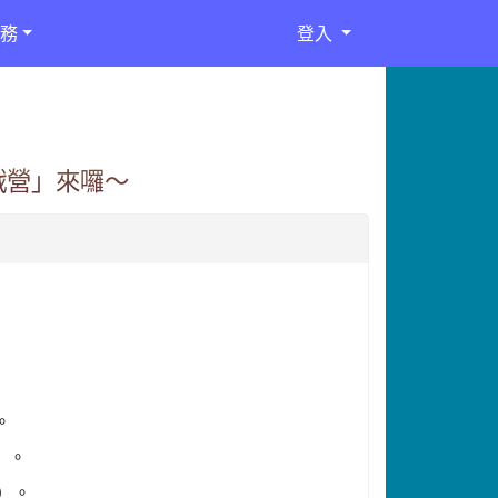
務
登入
戰營」來囉～
。
）。
四）。