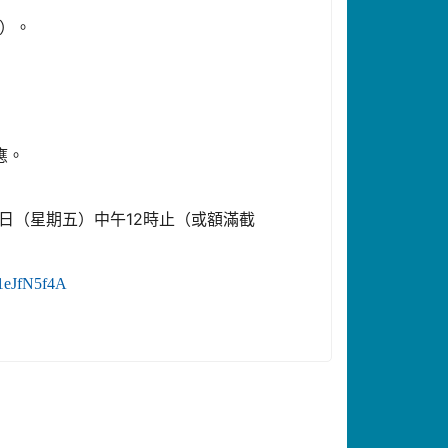
四）。
。
。
應。
12日（星期五）中午12時止（或額滿截
71eJfN5f4A