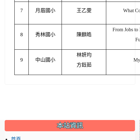
7
月眉國小
王乙雯
What Co
From Jobs to
8
秀林國小
陳麒皓
Fu
林妍均
9
中山國小
My 
方鈺茹
:::
本站資訊
首頁