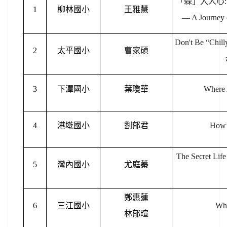
「森」入人心:Wild 
1
柳林國小
王雅慧
— A Journey 
Don't Be “Chilly
2
太平國小
曹家碩
3
下潭國小
葉瓊華
Where 
4
港墘國小
劉郁君
How’
The Secret Lif
5
灣內國小
尤庭蓁
鄭惠蓮
6
三江國小
Wha
林郁瑄