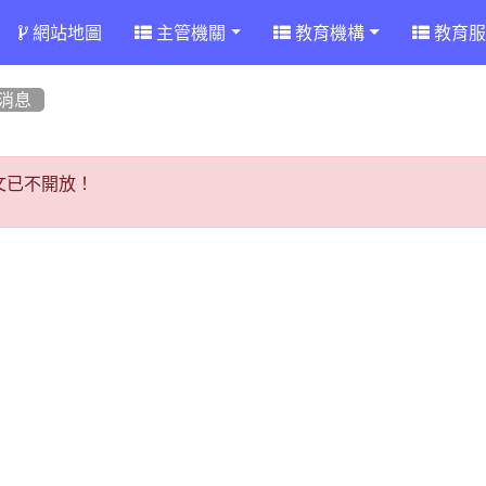
網站地圖
主管機關
教育機構
教育服
消息
文已不開放！
文已不開放！