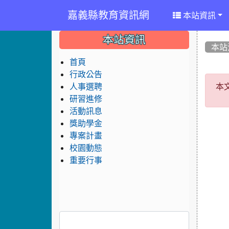
嘉義縣教育資訊網
本站資訊
:::
:::
:::
本站資訊
本站
首頁
行政公告
本
本
人事選聘
研習進修
活動訊息
獎助學金
專案計畫
校園動態
重要行事