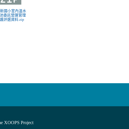
 南新國小室內溫水
池委託營運管理
護評選資料.zip
he XOOPS Project