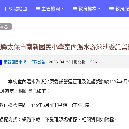
網站地圖
主管機關
教育機構
教育服
消息
義縣太保市南新國民小學室內溫水游泳池委託營
-
| 2026-04-28 | 點閱數： 266
南新國民小學
行政公告
告
本校室內溫水游泳池原委託營運管理及維護契約於115年6月
維護廠商，相關資訊如下：
截止投標時間：
年
月
日
星期一
下午
時
115
5
4
(
)
5
領標方式：網路下載，不受理現場領標，相關資料如附檔。