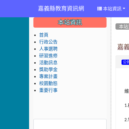
嘉義縣教育資訊網
本站資訊
:::
:::
:::
本站資訊
本站
首頁
行政公告
嘉
人事選聘
研習進修
活動訊息
公
獎助學金
專案計畫
校園動態
重要行事
1.
2.