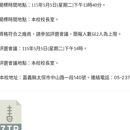
開標時間地點：115
年
月
日
星期二
下午
時
分。
5
5
(
)
13
40
開標時間地點：本校校長室。
資格符合之廠商，請參加評選會議，簡報人數以
人為上限。
2
評選會議：
年
月
日
星期二
下午
時。
115
5
5
(
)
14
評選會議地點：本校校長室。
.本校地址：嘉義縣太保市中山路一段140號。連絡電話：05-237