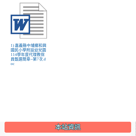
1) 嘉義縣中埔鄉和興
國民小學附設幼兒園
114學年度代理教保
員甄選簡章--第7次.d
oc
:::
本站資訊