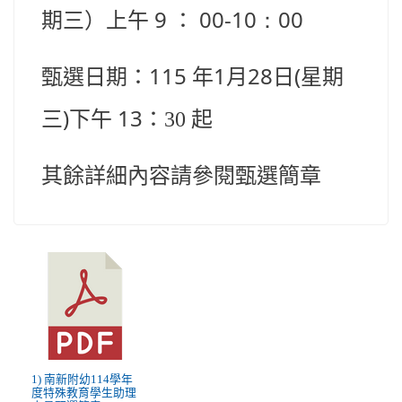
9
00-10：00
期三）上午
：
115
1
28
(
甄選日期：
年
月
日
星期
)
13
三
下午
：30
起
其餘詳細內容請參閱甄選簡章
1) 南新附幼114學年
度特殊教育學生助理