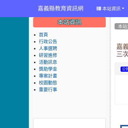
嘉義縣教育資訊網
本站資訊
:::
:::
:::
本站資訊
本站
首頁
行政公告
嘉
人事選聘
三次
研習進修
活動訊息
獎助學金
公
專案計畫
校園動態
重要行事