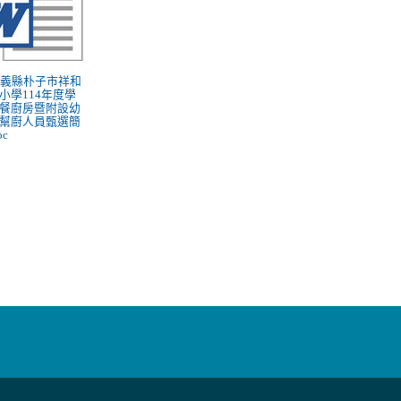
 嘉義縣朴子市祥和
小學114年度學
餐廚房暨附設幼
幫廚人員甄選簡
oc