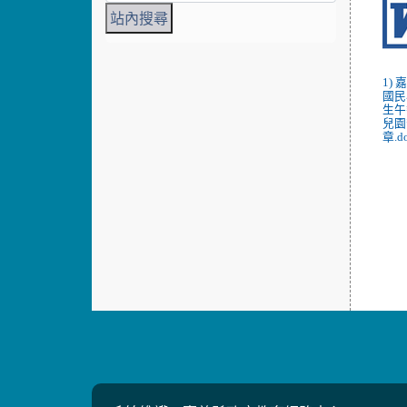
1)
國民
生午
兒園
章.d