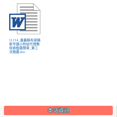
1) 114_嘉義縣布袋鎮
新岑國小附幼代理教
保員甄選簡章_第三
次徵選.doc
:::
本站資訊