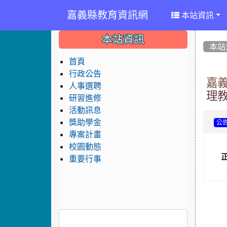
嘉義縣教育資訊網
本站資訊
:::
:::
:::
本站資訊
本站
首頁
行政公告
嘉
人事選聘
理
研習進修
活動訊息
獎助學金
公
專案計畫
校園動態
重要行事