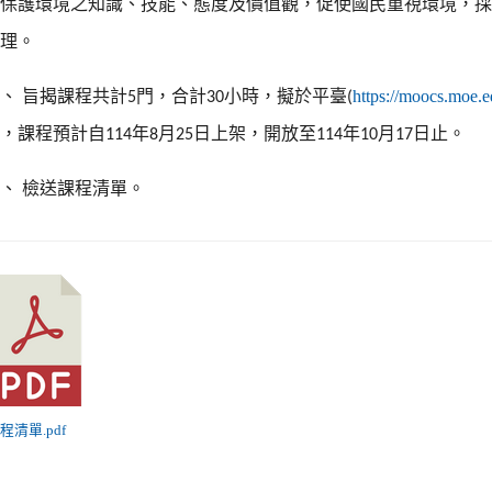
民保護環境
之知識、技能、態度及價值觀，促使國民重視環境，
辦理。
二、
旨揭課程共計
門，合計
小時，擬於平臺
https://moocs.moe.
5
30
(
數，課程預計自
年
月
日上架，開放至
年
月
日止。
114
8
25
114
10
17
三、
檢送課程清單。
課程清單.pdf