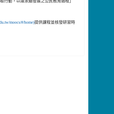
採取
行動，以達永續發展之公民教育過程」
edu.tw/moocs/#/home)
提供課程並核
發研習時