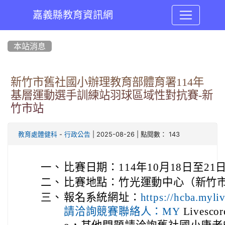
嘉義縣教育資訊網
:::
本站消息
新竹市舊社國小辦理教育部體育署114年
基層運動選手訓練站羽球區域性對抗賽-新
竹市站
-
| 2025-08-26 | 點閱數： 143
教育處體健科
行政公告
一、
比賽日期：114年10月18日至21
二
、
比賽地點：竹光運動中心（新竹市北
三
、
報名系統網址：
https://hcba.m
Livescor
請洽詢競賽聯絡人：MY