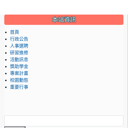
:::
本站資訊
首頁
行政公告
人事選聘
研習進修
活動訊息
獎助學金
專案計畫
校園動態
重要行事