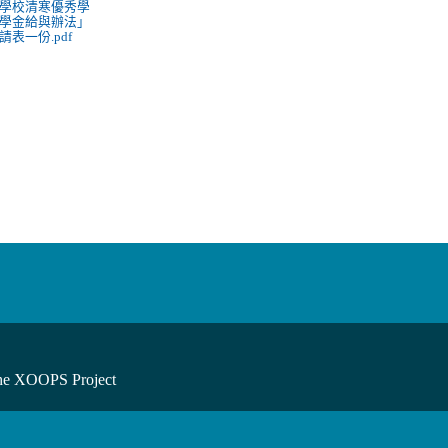
學校清寒優秀學
學金給與辦法」
請表一份.pdf
he XOOPS Project