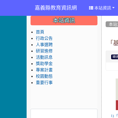
嘉義縣教育資訊網
本站資訊
:::
:::
:::
本站資訊
本站
首頁
行政公告
「
人事選聘
研習進修
活動訊息
轉
獎助學金
專案計畫
校園動態
重要行事
1)