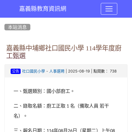
嘉義縣教育資訊網
:::
本站消息
嘉義縣中埔鄉社口國民小學 114學年度廚
工甄選
-
| 2025-08-19 | 點閱數： 738
社口國民小學
人事選聘
公告
一、甄選類別：國小部廚工。
二、錄取名額：廚工正取
名（備取人員
若干
1
名）。
三、報名日期：
年
月
日（星期二）上午
114
08
26
08