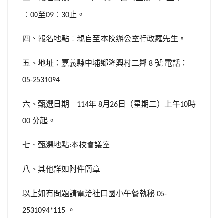
︰
至
︰
止。
00
09
30
四、報名地點：親自至本校辦公室行政羅先生。
五、地址：嘉義縣中埔鄉隆興村二鄰
號
電話：
8
05-2531094
六、甄選日期﹕
年
月
日（星期二）上午
時
114
8
26
10
分起。
00
七、甄選地點
本校會議室
:
八、其他詳如附件簡章
以上如有問題請電洽社口國小午餐執秘
05-
。
2531094*115