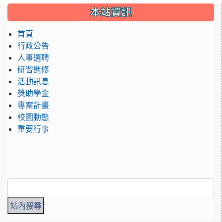
:::
本站資訊
首頁
行政公告
人事選聘
研習進修
活動訊息
獎助學金
專案計畫
校園動態
重要行事