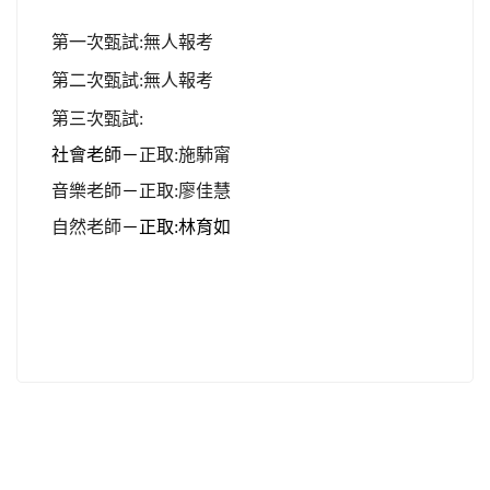
第一次甄試
:
無人報考
第二次甄試
:
無人報考
第三次甄試
:
社會老師－
正取:施馷甯
音樂老師
－
正取:廖佳慧
自然老師
－正取:林育如