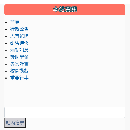
:::
本站資訊
首頁
行政公告
人事選聘
研習進修
活動訊息
獎助學金
專案計畫
校園動態
重要行事