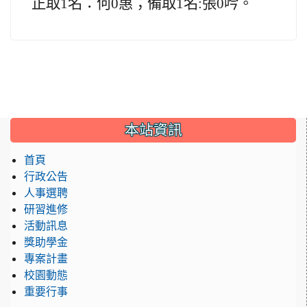
正取1名：何0惠；備取1名:張0吟。
:::
本站資訊
首頁
行政公告
人事選聘
研習進修
活動訊息
獎助學金
專案計畫
校園動態
重要行事