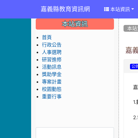
嘉義縣教育資訊網
本站資訊
:::
:::
:::
本站資訊
本站
首頁
行政公告
嘉
人事選聘
研習進修
活動訊息
公
獎助學金
專案計畫
嘉
校園動態
重要行事
1
2