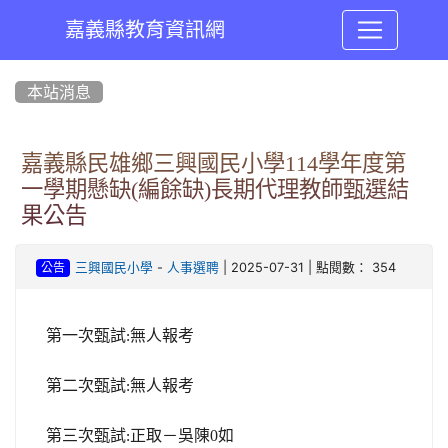
嘉義縣教育資訊網
:::
本站消息
嘉義縣民雄鄉三興國民小學114學年度第
一學期懸缺(編餘缺)長期代理教師甄選結
果公告
-
| 2025-07-31 | 點閱數： 354
三興國民小學
人事選聘
公告
第一次甄試
無人報考
:
第二次甄試
無人報考
:
第三次甄試
正取
－
吳陳0如
: