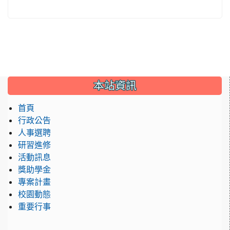
:::
本站資訊
首頁
行政公告
人事選聘
研習進修
活動訊息
獎助學金
專案計畫
校園動態
重要行事