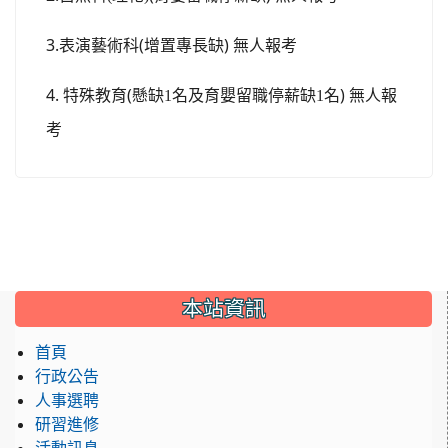
3.
(
)
表演藝術科
增置專長
缺
無人報考
4.
(
)
特殊教育
懸缺1名及育嬰留職停薪缺1名
無人報
考
:::
本站資訊
首頁
行政公告
人事選聘
研習進修