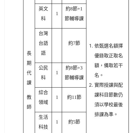
英文
約8節+1
1
科
節輔導課
台灣
台語
約7節
依甄選名額擇
語
長
優錄取正取名
期
額，備取若干
公民
約8節+3
1
代
名。
科
節輔導課
課
實際授課與配
綜合
課科目節數仍
教
1
約11節
領域
須以學校最後
師
排課為準。
生活
1
約5節
科技