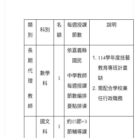
類
名
每週授課
說明
科別
別
額
節數
長
依嘉義縣
114
學年度技藝
期
國民
教育專班計畫
代
數學
中學教師
1
缺
理
科
每週授課
需配合學校兼
教
節數編排
任行政職務
師
要點排课
國文
約15節+3
1
科
節輔導課