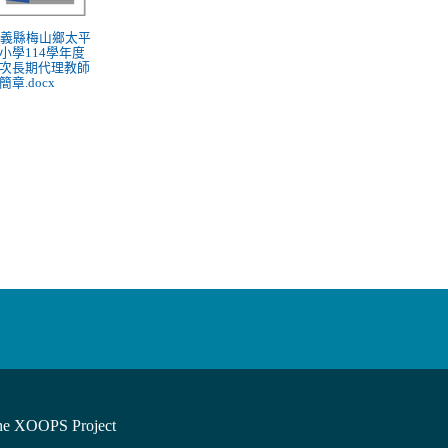
 嘉義縣梅山鄉太平
小學114學年度
次長期代理教師
簡章.docx
he XOOPS Project