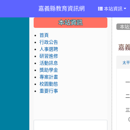
嘉義縣教育資訊網
本站資訊
:::
:::
:::
本站資訊
本站
首頁
行政公告
嘉
人事選聘
研習進修
活動訊息
太
獎助學金
專案計畫
一
校園動態
重要行事
二
（