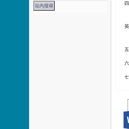
（
（
五
六