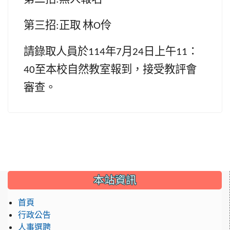
第三招
正取
林
伶
:
O
請錄取人員於
年
月
日上午
：
114
7
24
11
至本校自然教室報到，接受教評會
40
審查。
:::
本站資訊
首頁
行政公告
人事選聘