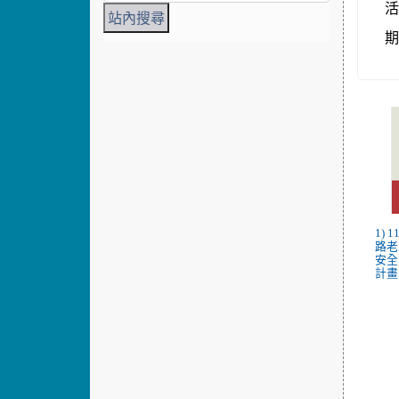
活
1)
路老
安全
計畫.