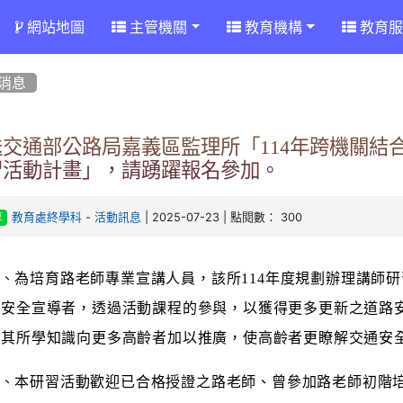
網站地圖
主管機關
教育機構
教育服
消息
送交通部公路局嘉義區監理所「114年跨機關結
習活動計畫」，請踴躍報名參加。
-
| 2025-07-23 | 點閱數： 300
教育處終學科
活動訊息
享
一、
為培育路老師專業宣講人員，該所114年度規劃辦理講師
通安全宣導者，透過活動課程的參與，以獲得更多更新之道路
將其所學知識向更多高齡者加以推廣，使高齡者更瞭解交通安
二、
本研習活動歡迎已合格授證之路老師、曾參加路老師初階