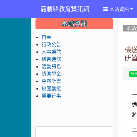
嘉義縣教育資訊網
本站資訊
:::
:::
:::
本站資訊
本站
首頁
行政公告
檢
人事選聘
研
研習進修
活動訊息
獎助學金
分
專案計畫
校園動態
重要行事