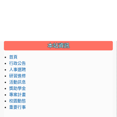
:::
本站資訊
首頁
行政公告
人事選聘
研習進修
活動訊息
獎助學金
專案計畫
校園動態
重要行事