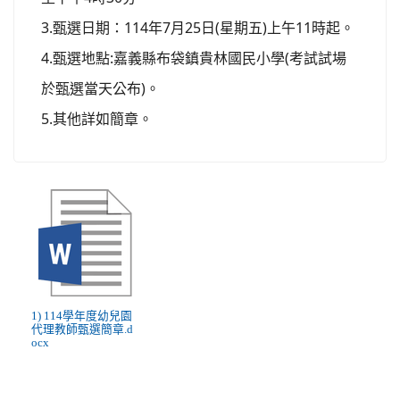
3.
114
7
25
(
)
11
甄選日期：
年
月
日
星期五
上午
時起。
4.
:
(
甄選地點
嘉義縣布袋鎮貴林國民小學
考試試場
)
於甄選當天公布
。
5.
其他詳如簡章。
1) 114學年度幼兒園
代理教師甄選簡章.d
ocx