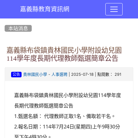
嘉義縣教育資訊網
:::
本站消息
嘉義縣布袋鎮貴林國民小學附設幼兒園
114學年度長期代理教師甄選簡章公告
-
| 2025-07-18 | 點閱數： 291
貴林國民小學
人事選聘
公告
114
嘉義縣布袋鎮貴林國民小學附設幼兒園
學年度
長期代理教師甄選簡章公告
1.
1
甄選名額：
代理教師正取
名、備取若干名。
2.
114
7
24
(
)
9
30
報名日期：
年
月
日
星期四
上午
時
分
4
30
至下午
時
分。