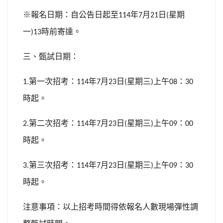
※報名日期：自公告日起至
年
月
日
星期
114
7
21
(
一
時前寄達。
)13
三、甄試日期：
第一次招考：
年
月
日
星期三
上午
：
1.
114
7
23
(
)
08
30
時起。
第二次招考：
年
月
日
星期三
上午
：
2.
114
7
23
(
)
09
00
時起。
第三次招考：
年
月
日
星期三
上午
：
3.
114
7
23
(
)
09
30
時起。
注意事項：以上招考時間得依報名人數現場彈性調