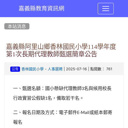
嘉義縣教育資訊網
:::
本站消息
嘉義縣阿里山鄉香林國民小學114學年度
第1次長期代理教師甄選簡章公告
-
| 2025-07-16 | 點閱數： 761
香林國民小學
人事選聘
公告
一、甄選名額：國小懸缺代理教師
名與候用校長
3
行政實習公假缺
名，備取若干名。
1
二、報名日期及方式：電子郵件
或紙本郵寄
E-Mail
報名