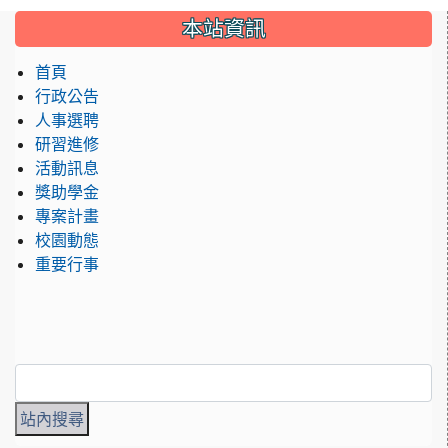
:::
本站資訊
首頁
行政公告
人事選聘
研習進修
活動訊息
獎助學金
專案計畫
校園動態
重要行事