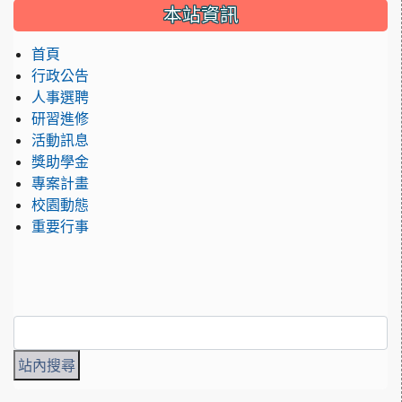
:::
本站資訊
首頁
行政公告
人事選聘
研習進修
活動訊息
獎助學金
專案計畫
校園動態
重要行事