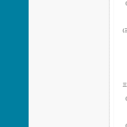
(
(
(
(