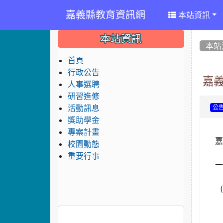
嘉義縣教育資訊網
本站資訊
:::
:::
:::
本站資訊
本站
首頁
行政公告
嘉
人事選聘
研習進修
活動訊息
公
獎助學金
專案計畫
嘉
校園動態
重要行事
(