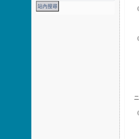
(
(
(