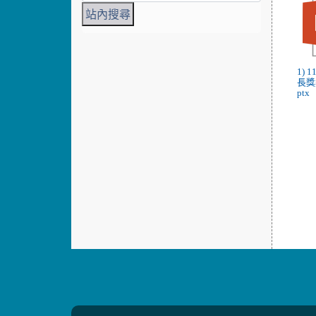
1) 
長獎
ptx