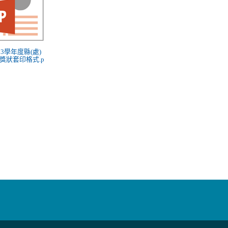
113學年度縣(處)
獎狀套印格式.p